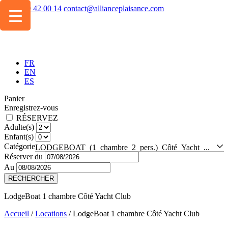
+334 49 42 00 14
contact@allianceplaisance.com
FR
EN
ES
Panier
Enregistrez-vous
RÉSERVEZ
Adulte(s)
Enfant(s)
Catégorie
LODGEBOAT (1 chambre 2 pers.) Côté Yacht Club
Réserver du
Au
RECHERCHER
LodgeBoat 1 chambre
Côté Yacht Club
Accueil
/
Locations
/
LodgeBoat 1 chambre Côté Yacht Club