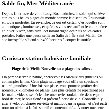
Sable
fin, Mer
Méditerranée
Depuis la terrasse de votre LodgeBoat, admirez le soleil qui se lève
sur les plus belles plages du monde comme le disent les Gruissanais
en toute modestie. En revanche, ce qui est certain c’est quelles sont
authentiques, lumineuses, et qu’elles vous réchauffent le cœur même
en hiver. Vivez, sans filtre ,cet instant digne des plus belles cartes
postales. Faites une pause selfie au Salin de l’Île Saint-Martin. Ce
site incroyable s’étend sur 400 hectares à couper le souffle.
Gruissan
station
balnéaire
familiale
Plage de la Vieille Nouvelle ou « plage des salins »
On part observer la nature, apercevoir les oiseaux aux jumelles ou
contempler la mer. Cette plage sauvage vous offre un spectacle
naturel grandiose. Une fois sur place, vous pourrez profiter des
nombreux kilomètres de plages. Les plus créatifs ne repartiront pas
les mains vides si se déclenche une envie soudaine de déco esprit
bord de mer, le bois flotté est présent à perte de vue. Conseillé d’y
aller à vélo, on charge serviette et maillot dans le panier, et c’est parti
pour un périple à la fois sportif et contemplatif… À noter que cette