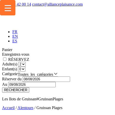
+334 49 42 00 14
contact@allianceplaisance.com
FR
EN
ES
Panier
Enregistrez-vous
RÉSERVEZ
Adulte(s)
Enfant(s)
Catégorie
Toutes les catégories
Réserver du
Au
RECHERCHER
Les Ilots de Gruissan
#GruissanPlages
Accueil
/
Alentours
/
Gruissan Plages