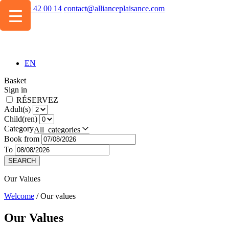
+334 49 42 00 14
contact@allianceplaisance.com
EN
Basket
Sign in
RÉSERVEZ
Adult(s)
Child(ren)
Category
All categories
Book from
To
SEARCH
Our Values
Welcome
/
Our values
Our
Values