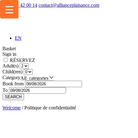
+334 49 42 00 14
contact@allianceplaisance.com
EN
Basket
Sign in
RÉSERVEZ
Adult(s)
Child(ren)
Category
All categories
Book from
To
SEARCH
Welcome
/
Politique de confidentialité