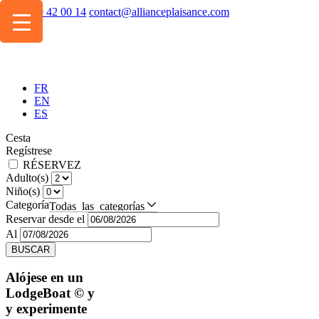
+334 49 42 00 14
contact@allianceplaisance.com
FR
EN
ES
Cesta
Regístrese
RÉSERVEZ
Adulto(s)
Niño(s)
Categoría
Todas las categorías
Reservar desde el
Al
BUSCAR
Alójese en un
LodgeBoat
© y
y experimente