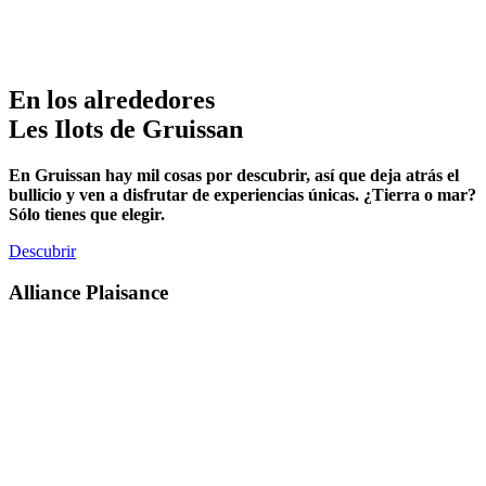
amplitud!
Saber más
En los alrededores
Les Ilots de Gruissan
En Gruissan hay mil cosas por descubrir, así que deja atrás el
bullicio y ven a disfrutar de experiencias únicas. ¿Tierra o mar?
Sólo tienes que elegir.
Descubrir
Alliance Plaisance
/
S /
Nuestros
servicios
a bordo
Ahora sólo