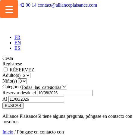
+334 49 42 00 14
contact@allianceplaisance.com
FR
EN
ES
Cesta
Regístrese
RÉSERVEZ
Adulto(s)
Niño(s)
Categoría
Todas las categorías
Reservar desde el
Al
BUSCAR
Alliance Plaisance
Si tiene alguna pregunta, póngase en contacto con
nosotros
Inicio
/
Póngase en contacto con