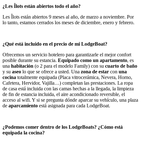
¿Les Îlots están abiertos todo el año?
Les Îlots están abiertos 9 meses al año, de marzo a noviembre. Por
lo tanto, estamos cerrados los meses de diciembre, enero y febrero.
¿Qué está incluido en el precio de mi LodgeBoat?
Ofrecemos un servicio hotelero para garantizarle el mejor confort
posible durante su estancia.
Equipado como un apartamento
, es
una
habitación
(o 2 para el modelo Family) con su
cuarto de baño
y su
aseo
lo que se ofrece a usted. Una
zona de estar
con
una
cocina
totalmente equipada (Placa vitrocerámica, Nevera, Horno,
Cafetera, Hervidor, Vajilla…) completan las prestaciones. La ropa
de casa está incluida con las camas hechas a la llegada, la limpieza
de fin de estancia incluida, el aire acondicionado reversible, el
acceso al wifi. Y si se pregunta dónde aparcar su vehículo, una plaza
de
aparcamiento
está asignada para cada LodgeBoat.
¿Podemos comer dentro de los LodgeBoats? ¿Cómo está
equipada la cocina?