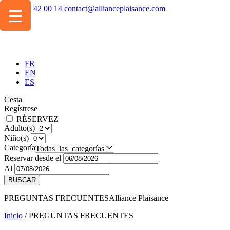
+334 49 42 00 14
contact@allianceplaisance.com
FR
EN
ES
Cesta
Regístrese
RÉSERVEZ
Adulto(s)
Niño(s)
Categoría
Todas las categorías
Reservar desde el
Al
BUSCAR
PREGUNTAS FRECUENTES
Alliance Plaisance
Inicio
/
PREGUNTAS FRECUENTES